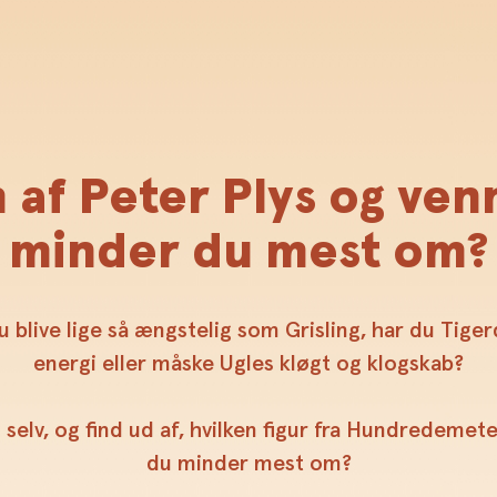
af Peter Plys og ve
minder du mest om?
 blive lige så ængstelig som Grisling, har du Tige
energi eller måske Ugles kløgt og klogskab?
g selv, og find ud af, hvilken figur fra Hundredemet
du minder mest om?