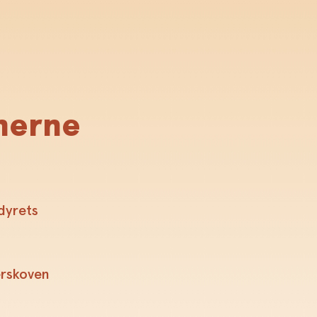
nnerne
rdyrets
erskoven